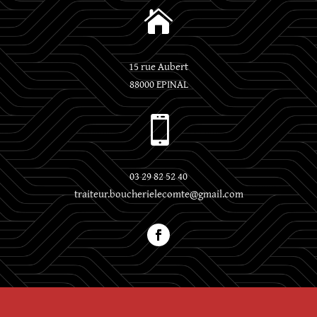

15 rue Aubert
88000 EPINAL

03 29 82 52 40
traiteur.boucherielecomte@gmail.com