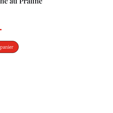
he au Praliné
 panier